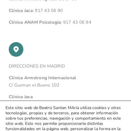
Clínica Jaca
:
917 43 06 90
Clínica ANAM Psicología
:
917 43 06 94
DIRECCIONES EN MADRID
Clínica Armstrong Internacional
C/ Guzman el Bueno 102
Clínica Jaca
C/ Alcalá 619
Este sitio web de Beatriz Santan MAría utiliza cookies y otras
tecnologías, propias y de terceros, para obtener información
Clínica ANAM Psicología
sobre tus preferencias, navegación y comportamiento en este
C/ Arturo Soria, 7 bis
sitio web. Esto nos permite proporcionarte distintas
funcionalidades en la página web, personalizar la forma en la