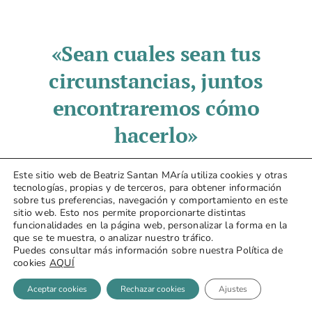
«Sean cuales sean tus
circunstancias, juntos
encontraremos cómo
hacerlo»
Seguir un estilo de vida saludable no siempre es
Este sitio web de Beatriz Santan MAría utiliza cookies y otras
tecnologías, propias y de terceros, para obtener información
fácil. Saber la teoría no es suficiente, la vida real
sobre tus preferencias, navegación y comportamiento en este
pone muchas barreras. Como dietista-nutricionista
sitio web. Esto nos permite proporcionarte distintas
funcionalidades en la página web, personalizar la forma en la
llevo más de 10 años ayudando a mis pacientes a
que se te muestra, o analizar nuestro tráfico.
poner la teoría en práctica.
Puedes consultar más información sobre nuestra Política de
cookies
AQUÍ
Aceptar cookies
Rechazar cookies
Ajustes
¿Quieres que te ayude?