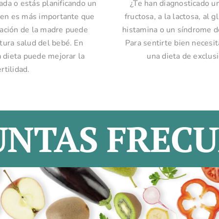
ada o estás planificando un
¿Te han diagnosticado un
ien es más importante que
fructosa, a la lactosa, al g
tación de la madre puede
histamina o un síndrome de
utura salud del bebé. En
Para sentirte bien necesi
a dieta puede mejorar la
una dieta de exclus
ertilidad.
UNTAS FRECU