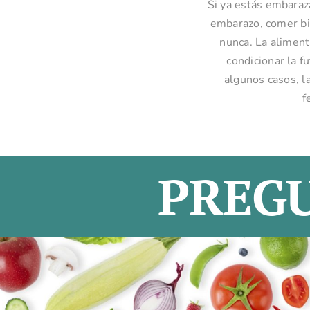
Si ya estás embaraz
embarazo, comer b
nunca. La alimen
condicionar la f
algunos casos, l
f
PREG