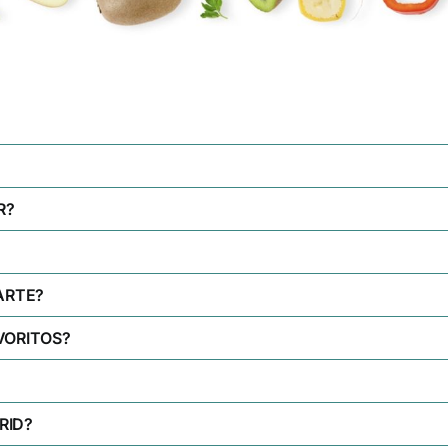
R?
ARTE?
VORITOS?
RID?